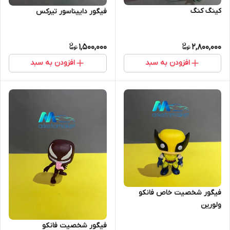
کینگ کنگ
فیگور داییناسور تیرکس
1,500,000
2,800,000
افزودن به سبد
افزودن به سبد
فیگور شخصیت خاص فانکو
ولورین
فیگور شخصیت فانکو