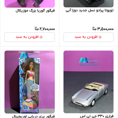
تویوتا پرادو نسل جدید دوزا آبی
فیگور گوریا بزرگ موزیکال
2,700,000
3,500,000
افزودن به سبد
افزودن به سبد
فراری ۳۳۰ جی تی اس
فیگور پری دریایی اوریجینال