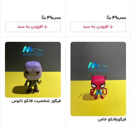
490,000
490,000
افزودن به سبد
افزودن به سبد
فیگور شخصیت فانکو تانوس
فیگورفانکو خاص