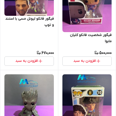
فیگور فانکو لیونل مسی با استند
و توپ
فیگور شخصیت فانکو کلیان
مابوا
670,000
500,000
افزودن به سبد
افزودن به سبد