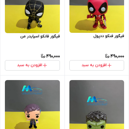
فیگور فنکو ددپول
فیگور فانکو اسپایدر من
490,000
490,000
افزودن به سبد
افزودن به سبد