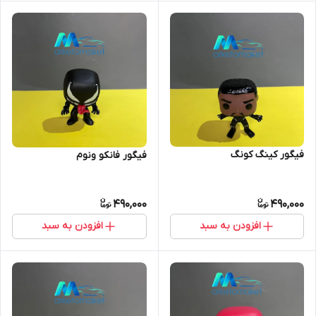
فیگور کینگ کونگ
فیگور فانکو ونوم
490,000
490,000
افزودن به سبد
افزودن به سبد