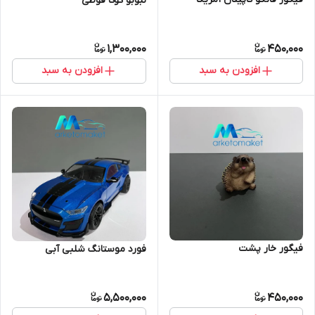
لبوبو کوکا قوطی
1,300,000
450,000
افزودن به سبد
افزودن به سبد
فیگور خار پشت
فورد موستانگ شلبی آبی
5,500,000
450,000