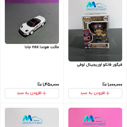
ماکت هوندا nsx جادا
فیگور فانکو اوریجینال لوفی
1,450,000
1,000,000
افزودن به سبد
افزودن به سبد