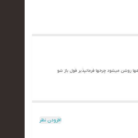
می مرسدس چراغها روشن میشود چرخها فرمانپذیر فول باز شو
افزودن نظر