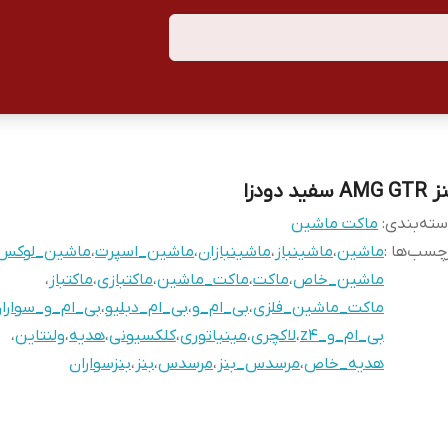
AMG  سفید دودزا
ته‌بندی
:
ماکت ماشین
چسب‌ها :
ماشین
،
ماشینباز
،
ماشینبازان
،
ماشین_اسپرت
،
ماشین_لوکس
ماشین_خاص
،
ماکت
،
ماکت_ماشین
،
ماکتبازی
،
ماکتباز
،
ماکت_ماشین_فلزی
،
بی_ام_و
،
بی_ام_دبلیو
،
بی_ام_و_سوارا
بی_ام_و_z4
،
لاکچری
،
مینیاتوری
،
کلکسیونی
،
هدیه
،
ولنتاین
،
هدیه_خاص
،
مرسدس_بنز
،
مرسدس
،
بنز
،
بنزسواران