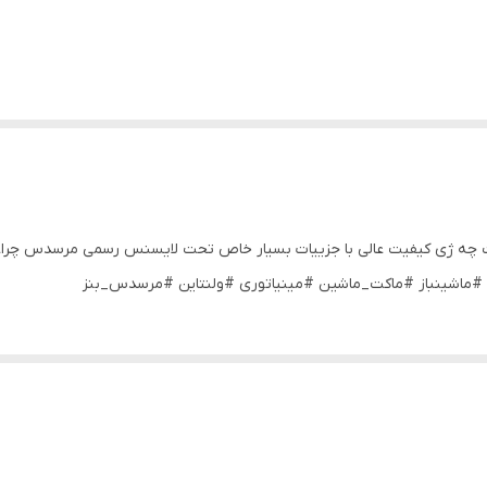
سدس ببنز جی تی آر دودزا در مقیاس ۱/۲۴شرکت چه ژی کیفیت عالی با جزییات بسیار خاص تحت لایسنس رس
#ماشینباز #ماکت_ماشین #مینیاتوری #ولنتاین #مرسدس_بنز ⁩