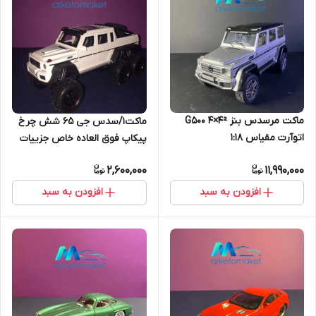
ماکت مرسدس بنز G500 4×4²
ماکت۱/سدس جی 65 شش چرخ
اتوآرت مقیاس ۱:۱۸
پیکاپ فوق العاده خاص جزییات
2,600,000
11,990,000
افزودن به سبد
افزودن به سبد