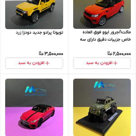
ماکت۱/جرور ایوو فوق العاده
تویوتا پرادو جدید دودزا زرد
خاص جزییات دقیق دارای سه
درب
3,500,000
2,500,000
افزودن به سبد
افزودن به سبد