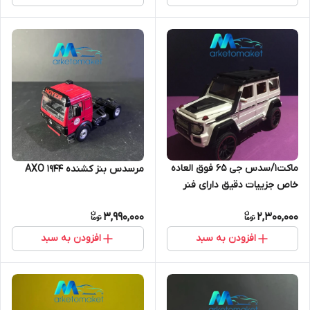
ماکت۱/سدس جی 65 فوق العاده
مرسدس بنز کشنده ۱۹۴۴ AXO
خاص جزییات دقیق دارای فنر
3,990,000
2,300,000
افزودن به سبد
افزودن به سبد