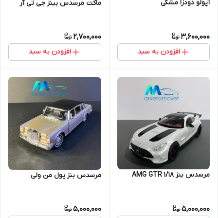
آپولو دودزا مشکی
ماکت مرسدس ببنز جی تی آر
2,700,000
3,600,000
افزودن به سبد
افزودن به سبد
مرسدس بنز AMG GTR ۱/۱۸
مرسدس بنز پول من ولی
5,000,000
5,000,000