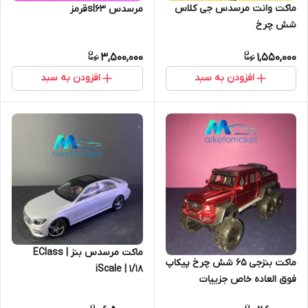
ماکت وانت مرسدس جی کلاس
مرسدس sl63قرمز
شش چرخ
3,500,000
1,550,000
افزودن به سبد
افزودن به سبد
ماکت مرسدس بنز EClass |
ماکت بنزجی 65 شش چرخ پیکاپ
iScale | 1/18
فوق العاده خاص جزییات