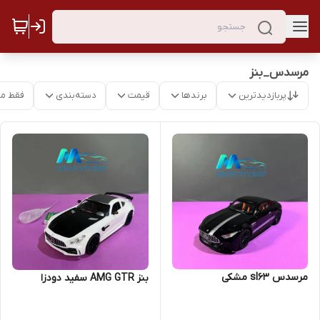
مرسدس_بنز
پربازدیدترین
برندها
قیمت
دسته‌بندی
فقط م
مرسدس sl63 مشکی
بنز AMG GTR سفید دودزا