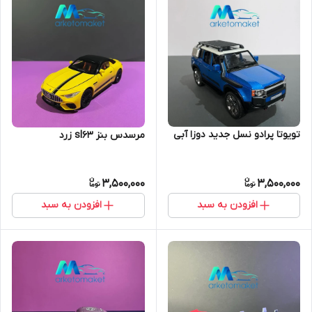
تویوتا پرادو نسل جدید دوزا آبی
مرسدس بنز sl63 زرد
3,500,000
3,500,000
افزودن به سبد
افزودن به سبد