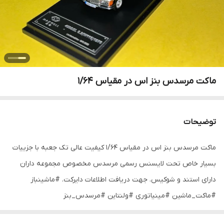
ماکت مرسدس بنز اس در مقیاس ۱/۶۴
توضیحات
ماکت مرسدس بنز اس در مقیاس ۱/۶۴ کیفیت عالی تک جعبه با جزییات
بسیار خاص تحت لایسنس رسمی مرسدس مخصوص مجموعه داران
دارای استند و شوکیس. جهت دریافت اطلاعات دایرکت. #ماشینباز
#ماکت_ماشین #مینیاتوری #ولنتاین #مرسدس_بنز