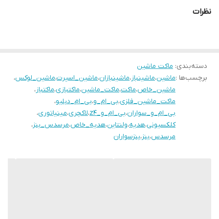
نظرات
دسته‌بندی
:
ماکت ماشین
برچسب‌ها :
ماشین
،
ماشینباز
،
ماشینبازان
،
ماشین_اسپرت
،
ماشین_لوکس
،
ماشین_خاص
،
ماکت
،
ماکت_ماشین
،
ماکتبازی
،
ماکتباز
،
ماکت_ماشین_فلزی
،
بی_ام_و
،
بی_ام_دبلیو
،
بی_ام_و_سواران
،
بی_ام_و_z4
،
لاکچری
،
مینیاتوری
،
کلکسیونی
،
هدیه
،
ولنتاین
،
هدیه_خاص
،
مرسدس_بنز
،
مرسدس
،
بنز
،
بنزسواران