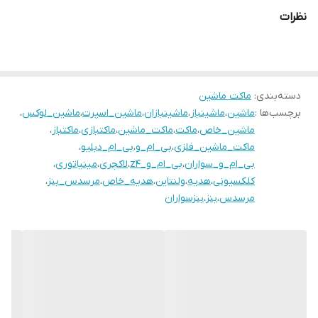
نظرات
دسته‌بندی
:
ماکت ماشین
برچسب‌ها :
ماشین
،
ماشینباز
،
ماشینبازان
،
ماشین_اسپرت
،
ماشین_لوکس
،
ماشین_خاص
،
ماکت
،
ماکت_ماشین
،
ماکتبازی
،
ماکتباز
،
ماکت_ماشین_فلزی
،
بی_ام_و
،
بی_ام_دبلیو
،
بی_ام_و_سواران
،
بی_ام_و_z4
،
لاکچری
،
مینیاتوری
،
کلکسیونی
،
هدیه
،
ولنتاین
،
هدیه_خاص
،
مرسدس_بنز
،
مرسدس
،
بنز
،
بنزسواران