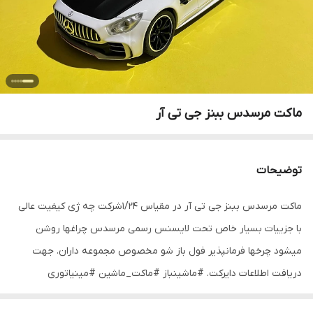
ماکت مرسدس ببنز جی تی آر
توضیحات
ماکت مرسدس ببنز جی تی آر در مقیاس ۱/۲۴شرکت چه ژی کیفیت عالی
با جزییات بسیار خاص تحت لایسنس رسمی مرسدس چراغها روشن
میشود چرخها فرمانپذیر فول باز شو مخصوص مجموعه داران. جهت
دریافت اطلاعات دایرکت. #ماشینباز #ماکت_ماشین #مینیاتوری
#ولنتاین #مرسدس_بنز