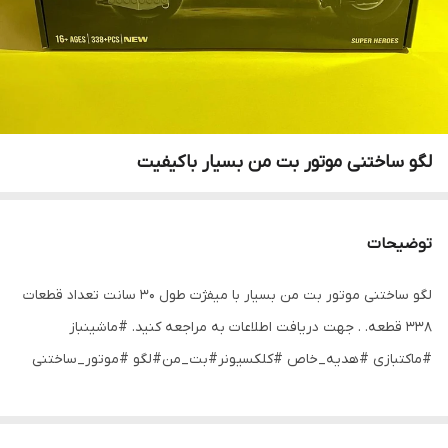
لگو ساختنی موتور بت من بسیار باکیفیت
توضیحات
لگو ساختنی موتور بت من بسیار با میفژت طول ۳۰ سانت تعداد قطعات
۳۳۸ قطعه. . جهت دریافت اطلاعات به مراجعه کنید. #ماشینباز
#ماکتبازی #هدیه_خاص #کلکسیونر#بت_من#لگو #موتور_ساختنی