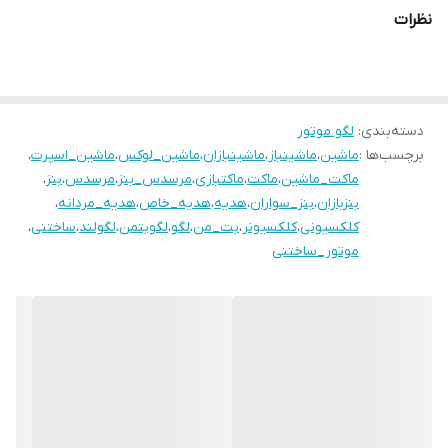
نظرات
دسته‌بندی
:
لگو موتور
برچسب‌ها :
ماشین
،
ماشینباز
،
ماشینبازان
،
ماشین_لوکس
،
ماشین_اسپرت
،
ماکت_ماشین
،
ماکت
،
ماکتبازی
،
مرسدس_بنز
،
مرسدس
،
بنز
،
بنزبازان
،
بنز_سواران
،
هدیه
،
هدیه_خاص
،
هدیه_مردانه
،
کلکسیونی
،
کلکسیونر
،
بت_من
،
لگو
،
لگوبتمن
،
لگولند
،
ساختنی
،
موتور_ساختنی