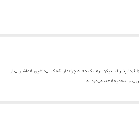
 فول باز شو چرخها فرمانپذیر لاستیکها نرم تک جعبه چراغدار. #ماکت_ماشین #ماشین_باز
بنز #هدیه#هدیه_مردانه