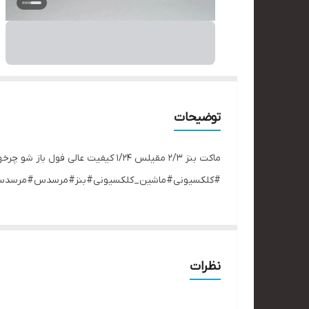
توضیحات
ماکت بنز ۲/۳ مقیلس ۱/۲۴ کیفیت عالی
#کلکسیونی#ماشین_کلکسیونی#بنز#مرسدس#مرسدس_
نظرات