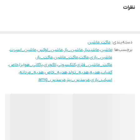
نظرات
دسته‌بندی
:
ماکت ماشین
برچسب‌ها :
ماشین
،
ماشینباز
،
ماشین_باز
،
ماشین_لوکس
،
ماشین_اسپرت
،
ماشین_بازی
،
ماکت
،
ماکت_ماشین
،
ماکت_باز
،
ماکت_ماشین_فلزی
،
کلکسیونی
،
لاکچری
،
پاگانی_هوایرا
،
خاص
،
کمیاب
،
هدیه
،
هدیه_تولد
،
هدیه_خاص
،
هدیه_مردانه
،
اسباب_بازی
،
مرسدس_بنز
،
مرسدس_amg