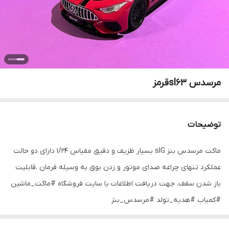
مرسدس sl63قرمز
توضیحات
ماکت مرسدس بنز slG بسیار ظزیف و دقیق مقیاس ۱/۲۴ دارای دو حالت
عملکرد تنهای چراغه صدای موتور و زدن بوق به وسیله فرمان .قابلیت
باز شدن سقف. جهت دریافت اطلاعات یا سایت فروشگاه #ماکت_ماشین
#کمیاب #هدیه_تولد #مرسدس_بنز