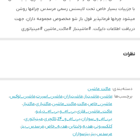
با جزییات بسیار خاص تحت لایسنس رسمی مرسدس چراغها روشن
میشود چرخها فرمانپذیر فول باز شو مخصوص مجموعه داران. جهت
دریافت اطلاعات دایرکت. #ماشینباز #ماکت_ماشین #مینیاتوری
#ولنتاین #مرسدس_بنز
نظرات
دسته‌بندی
:
ماکت ماشین
برچسب‌ها :
ماشین
،
ماشینباز
،
ماشینبازان
،
ماشین_اسپرت
،
ماشین_لوکس
،
ماشین_خاص
،
ماکت
،
ماکت_ماشین
،
ماکتبازی
،
ماکتباز
،
ماکت_ماشین_فلزی
،
بی_ام_و
،
بی_ام_دبلیو
،
بی_ام_و_سواران
،
بی_ام_و_z4
،
لاکچری
،
مینیاتوری
،
کلکسیونی
،
هدیه
،
ولنتاین
،
هدیه_خاص
،
مرسدس_بنز
،
مرسدس
،
بنز
،
بنزسواران