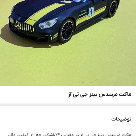
ماکت مرسدس ببنز جی تی آر
توضیحات
ماکت مرسدس ببنز جی تی آر در مقیاس ۱/۲۴شرکت چه ژی کیفیت عالی