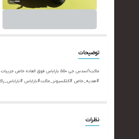
توضیحات
ماکت۱/سدس جی ۵۵۰ باراباس فوق العاده
#هدیه_خاص #کلکسیونر_ماکت#باراباس #باراباس_راکت#
نظرات