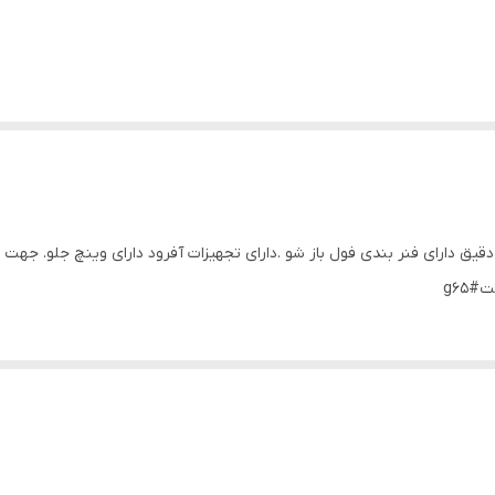
 خاص جزییات دقیق دارای فنر بندی فول باز شو .دارای تجهیزات آفرود دارای وینچ جلو.
g65