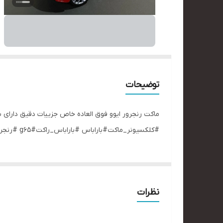
توضیحات
ماکت رنجرور ایوو فوق العاده خاص جزییات دقیق دارای 
#کلکسیونر_ماکت#باراباس #باراباس_راکت#g65 #رنجرور_کلاسیک
نظرات