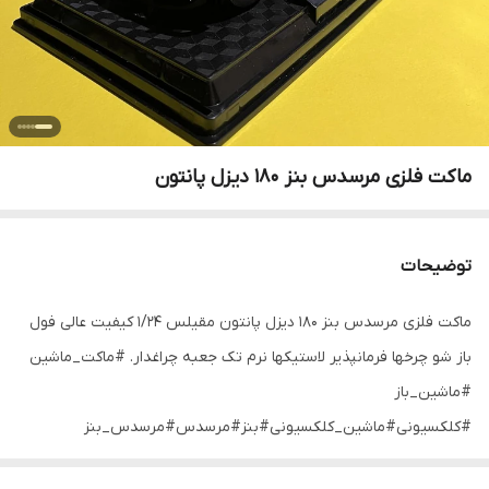
ماکت فلزی مرسدس بنز ۱۸۰ دیزل پانتون
توضیحات
ماکت فلزی مرسدس بنز ۱۸۰ دیزل پانتون مقیلس ۱/۲۴ کیفیت عالی فول
باز شو چرخها فرمانپذیر لاستیکها نرم تک جعبه چراغدار. #ماکت_ماشین
#ماشین_باز
#کلکسیونی#ماشین_کلکسیونی#بنز#مرسدس#مرسدس_بنز
#هدیه#هدیه_مردانه