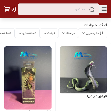
فیگور حیوانات
جدیدترین
برندها
قیمت
دسته‌بندی
فقط محص
فیگور مار کبرا