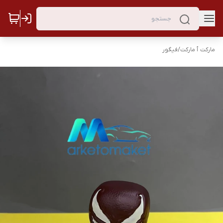
مارکت ٱ مارکت
/
فیگور