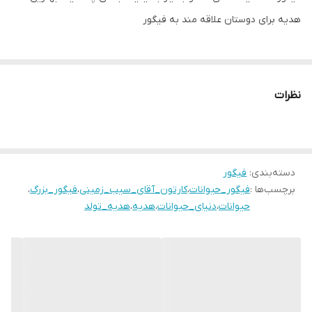
هدیه برای دوستان علاقه مند به فیگور
نظرات
دسته‌بندی
:
فیگور
برچسب‌ها :
فیگور_حیوانات
،
کارتون_آقای_سیب_زمینی
،
فیگور_بزرگ
،
حیوانات
،
دنیای_حیوانات
،
هدیه
،
هدیه_تولد