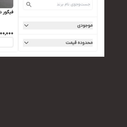
فیگور د
موجودی
500,000
محدوده قیمت