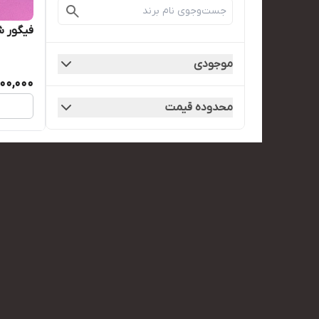
فیگور 
موجودی
00,000
محدوده قیمت