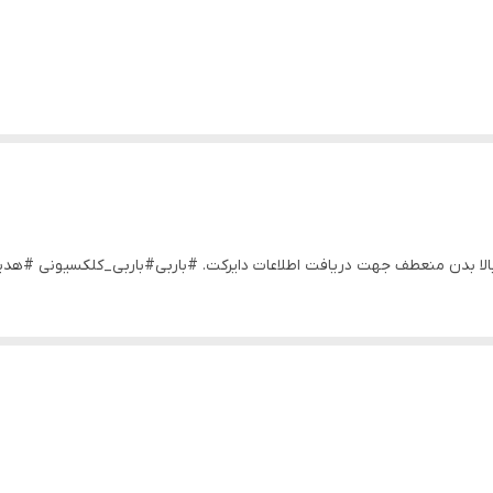
 بالا بدن منعطف جهت دریافت اطلاعات دایرکت. #باربی#باربی_کلکسیونی #ه