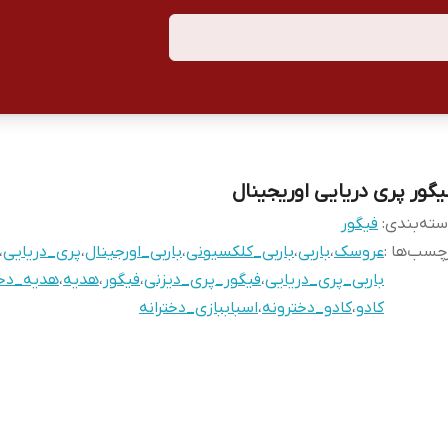
یگور پری دریایی اوریجینال
ته‌بندی
:
فیگور
چسب‌ها :
عروسک
،
باربی
،
باربی_کلکسیونی
،
باربی_اورجینال
،
پری_دریایی
،
باربی_پری_دریایی
،
فیگور_پری_دیزنی
،
فیگور
،
هدیه
،
هدیه_دخت
کادو
،
کادو_دخترونه
،
اسباببازی_دخترانه