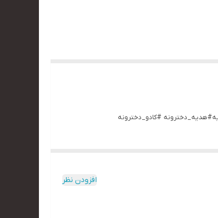
دیه#هدیه_دخترونه #کادو_دخترونه
افزودن نظر