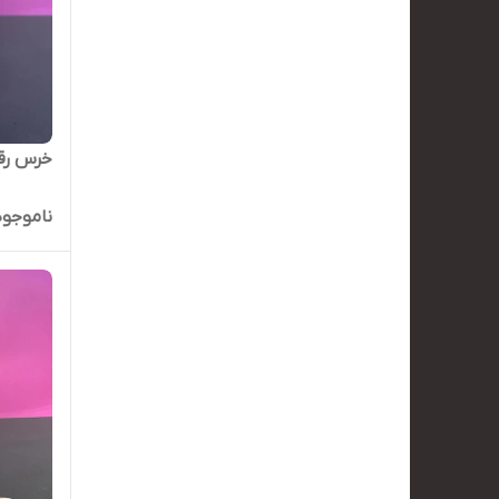
خرس رق
ناموجود