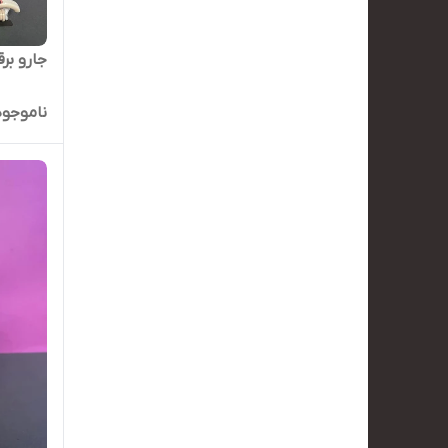
جارو بر
ناموجود