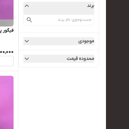
برند
فیگور پ
موجودی
200,000
محدوده قیمت