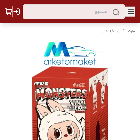
مارکت ٱ مارکت
/
فیگور