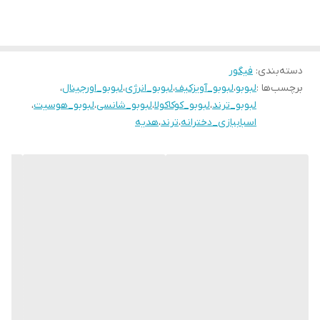
دسته‌بندی
:
فیگور
برچسب‌ها :
لبوبو
،
لبوبو_آویزکیف
،
لبوبو_انرژی
،
لبوبو_اورجینال
،
لبوبو_ترند
،
لبوبو_کوکاکولا
،
لبوبو_شانسی
،
لبوبو_هوسیت
،
اسباببازی_دخترانه
،
ترند
،
هدیه