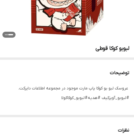
لبوبو کوکا قوطی
توضیحات
⁨ عروسک لبو بو‌ کوکا پاپ مارت موجود در مجموعه اطلاعات دایرکت.
#لبوبو_آویزکیف #هدیه#لبوبو_کوکاکولا ⁩
نظرات