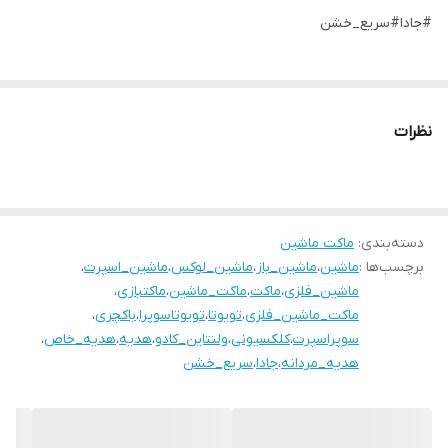
#جادا#سریع_خشن
نظرات
دسته‌بندی
:
ماکت ماشین
برچسب‌ها :
ماشین
،
ماشین_باز
،
ماشین_لوکس
،
ماشین_اسپرت
،
ماشین_فلزی
،
ماکت
،
ماکت_ماشین
،
ماکتبازی
،
ماکت_ماشین_فلزی
،
تویوتا
،
تویوتاسوپرا
،
باکچری
،
سوپراسپرت
،
کلکسیونی
،
ولنتاین_کادو
،
هدیه
،
هدیه_خاص
،
هدیه_مردانه
،
جادا
،
سریع_خشن