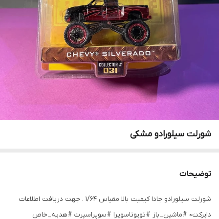
شورلت سیلورادو مشکی
توضیحات
شورلت سیلورادو جادا کیفیت بالا مقیاس ۱/۶۴ . جهت دریافت اطلاعات
دایرکت۰ #ماشین_باز #تویوتاسوپرا #سوپراسپرت #هدیه_خاص