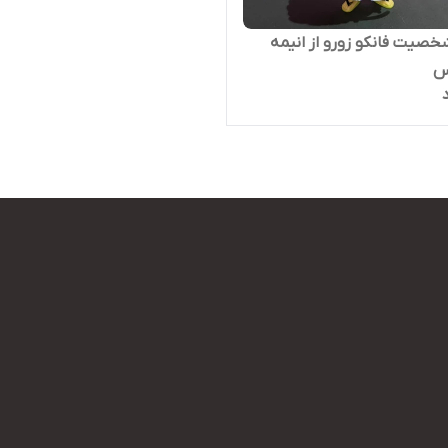
خصیت فانکو زورو از انیمه
س