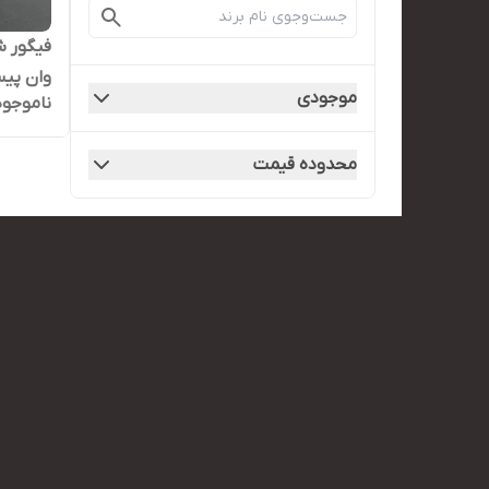
فیگور ش
وان پی
موجودی
ناموجود
محدوده قیمت