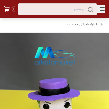
مارکت ٱ مارکت
/
فیگور شخصیت