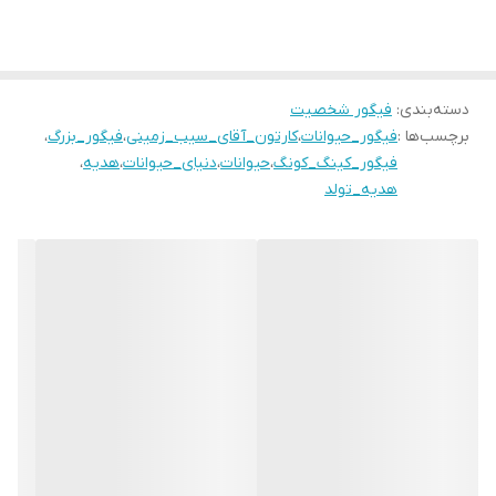
دسته‌بندی
:
فیگور شخصیت
برچسب‌ها :
فیگور_حیوانات
،
کارتون_آقای_سیب_زمینی
،
فیگور_بزرگ
،
فیگور_کینگ_کونگ
،
حیوانات
،
دنیای_حیوانات
،
هدیه
،
هدیه_تولد