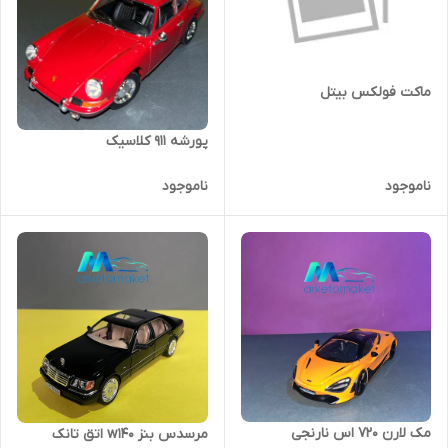
ماکت فولکس بیتل
پورشه ۹۱۱ کلاسیک
ناموجود
ناموجود
مک لارن 720 اس نارنجی
مرسدس بنز w140 اتق تانک