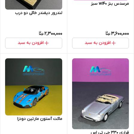
مرسدس بنز w140 سبز
لندرور دیفندر خاکی دو درب
2,300,000
3,600,000
افزودن به سبد
افزودن به سبد
ماکت آستون مارتین دودزا
فراری ۳۳۰ جی تی اس