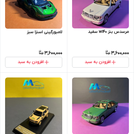
مرسدس بنز w140 سفید
لامبورگینی اسنزا سبز
3,600,000
3,600,000
افزودن به سبد
افزودن به سبد