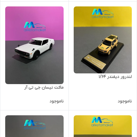
لندرور دیفندر 1/64
ماکت نیسان جی تی آر
ناموجود
ناموجود