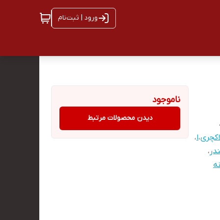
ورود | ثبت‌نام
ناموجود
دیدن محصولات مرتبط
کچری
،
ا
،
در
،
ه