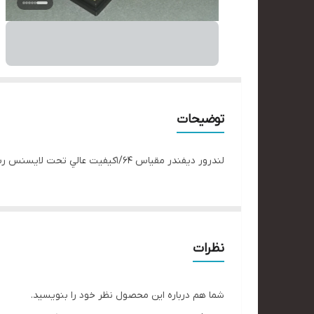
توضیحات
لندرور ديفندر مقياس ١/۶۴كيفيت عالي تحت لایسنس رسمی لندرور دارای شو کیس و استند. جهت دریافت اطلاعات دایرکت. #ماشینباز ٓفرود#آفرودسواران ٓفرودباز #کلکسیونی
نظرات
شما هم درباره این محصول نظر خود را بنویسید.