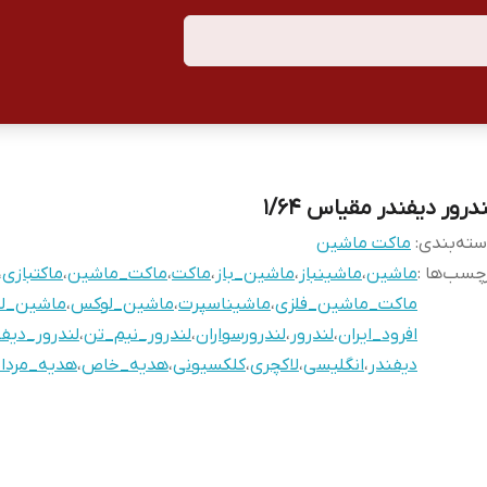
درور دیفندر مقیاس ١/64
ته‌بندی
:
ماکت ماشین
چسب‌ها :
ماشین
،
ماشینباز
،
ماشین_باز
،
ماکت
،
ماکت_ماشین
،
ماکتبازی
،
ماکت_ماشین_فلزی
،
ماشیناسپرت
،
ماشین_لوکس
،
ماشین_لا
افرود_ایران
،
لندرور
،
لندرورسواران
،
لندرور_نیم_تن
،
لندرور_دیفن
دیفندر
،
انگلیسی
،
لاکچری
،
کلکسیونی
،
هدیه_خاص
،
هدیه_مردان