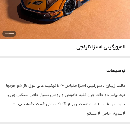
لامبورگینی اسنزا نارنجی
توضیحات
ماکت زیبای لامبورگینی اسنزا مقیاس ۱/۲۴ کیفیت عالی فول باز شو چرخها
فرمانپذیر دو حاات چراغ کلید خاموش و روشن بسیار خاص سنگین وزن.
جهت دریافت اطلاعات #ماشین_باز #کلکسیونی #ماکت#ماکت_ماشین
#هدیه_خاص #جسکو