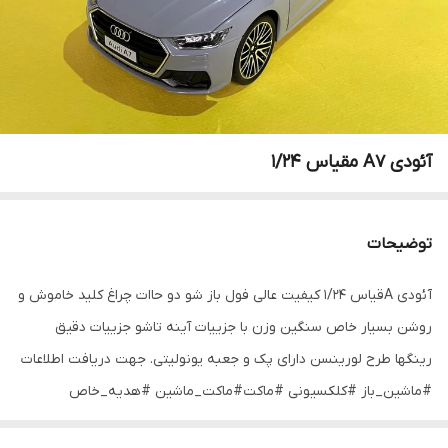
آئودی A7 مقیاس ۱/۲۴
توضیحات
آئودی Aقیاس ۱/۲۴ کیفیت عالی فول باز شو دو حاات چراغ کلید خاموش و
روشن بسیار خاص سنگین وزن با جزییات آینه تاشو جزییات دقیق
رینگها طرح لورینسن دارای پک و جعبه یونولیتی. جهت دریافت اطلاعات
#ماشین_باز #کلکسیونی #ماکت#ماکت_ماشین #هدیه_خاص
#مرسدس بنز#بنز#w140