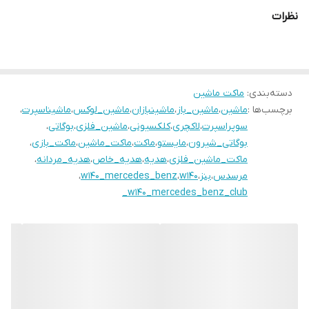
نظرات
دسته‌بندی
:
ماکت ماشین
برچسب‌ها :
ماشین
،
ماشین_باز
،
ماشینبازان
،
ماشین_لوکس
،
ماشیناسپرت
،
سوپراسپرت
،
لاکچری
،
کلکسیونی
،
ماشین_فلزی
،
بوگاتی
،
بوگاتی_شیرون
،
مایستو
،
ماکت
،
ماکت_ماشین
،
ماکت_بازی
،
ماکت_ماشین_فلزی
،
هدیه
،
هدیه_خاص
،
هدیه_مردانه
،
مرسدس
،
بنز
،
w140
،
w140_mercedes_benz
،
w140_mercedes_benz_club_