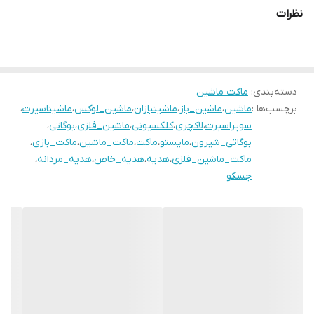
نظرات
دسته‌بندی
:
ماکت ماشین
برچسب‌ها :
ماشین
،
ماشین_باز
،
ماشینبازان
،
ماشین_لوکس
،
ماشیناسپرت
،
سوپراسپرت
،
لاکچری
،
کلکسیونی
،
ماشین_فلزی
،
بوگاتی
،
بوگاتی_شیرون
،
مایستو
،
ماکت
،
ماکت_ماشین
،
ماکت_بازی
،
ماکت_ماشین_فلزی
،
هدیه
،
هدیه_خاص
،
هدیه_مردانه
،
جسکو