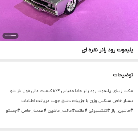
پلیموت رود رانر نقره ای
توضیحات
ماکت زیبای پلیموت رود رانر جادا مقیاس ۱/۲۴ کیفیت عالی فول باز شو
بسیار خاص سنگین وزن با جزییات دقیق جهت دریافت اطلاعات
#ماشین_باز #کلکسیونی #ماکت#ماکت_ماشین #هدیه_خاص #جسکو