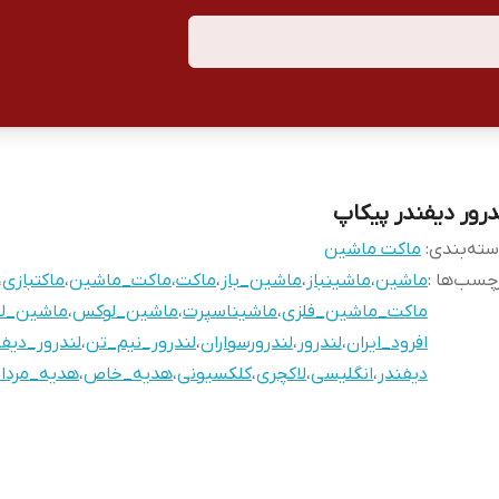
درور دیفندر پیکاپ
ته‌بندی
:
ماکت ماشین
چسب‌ها :
ماشین
،
ماشینباز
،
ماشین_باز
،
ماکت
،
ماکت_ماشین
،
ماکتبازی
،
ماکت_ماشین_فلزی
،
ماشیناسپرت
،
ماشین_لوکس
،
ماشین_لا
افرود_ایران
،
لندرور
،
لندرورسواران
،
لندرور_نیم_تن
،
لندرور_دیفن
دیفندر
،
انگلیسی
،
لاکچری
،
کلکسیونی
،
هدیه_خاص
،
هدیه_مردان