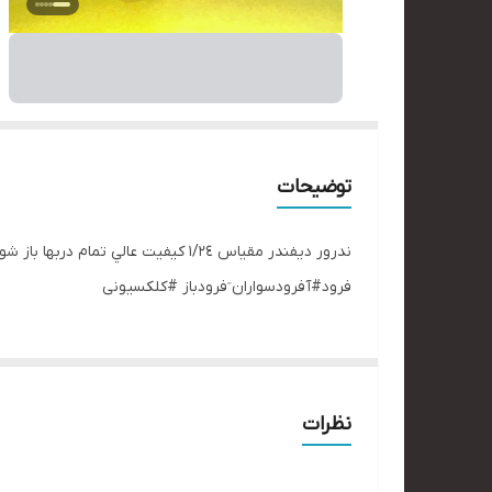
توضیحات
ندرور ديفندر مقياس ١/٢٤ كيفيت عا
ٓفرود#آفرودسواران ٓفرودباز #کلکسیونی
نظرات