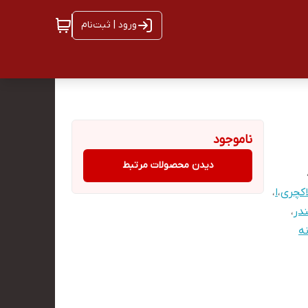
ورود | ثبت‌نام
ناموجود
دیدن محصولات مرتبط
کچری
،
ا
،
در
،
ه