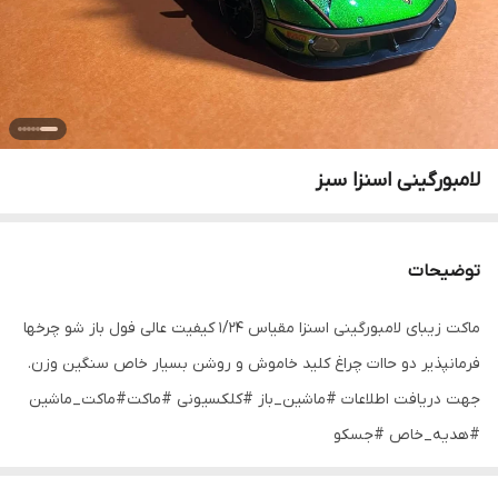
لامبورگینی اسنزا سبز
توضیحات
ماکت زیبای لامبورگینی اسنزا مقیاس ۱/۲۴ کیفیت عالی فول باز شو چرخها
فرمانپذیر دو حاات چراغ کلید خاموش و روشن بسیار خاص سنگین وزن.
جهت دریافت اطلاعات #ماشین_باز #کلکسیونی #ماکت#ماکت_ماشین
#هدیه_خاص #جسکو