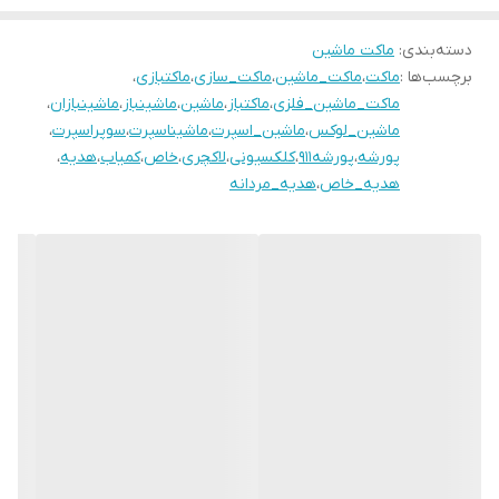
دسته‌بندی
:
ماکت ماشین
برچسب‌ها :
ماکت
،
ماکت_ماشین
،
ماکت_سازی
،
ماکتبازی
،
ماکت_ماشین_فلزی
،
ماکتباز
،
ماشین
،
ماشینباز
،
ماشینبازان
،
ماشین_لوکس
،
ماشین_اسپرت
،
ماشیناسپرت
،
سوپراسپرت
،
پورشه
،
پورشه۹۱۱
،
کلکسیونی
،
لاکچری
،
خاص
،
کمیاب
،
هدیه
،
هدیه_خاص
،
هدیه_مردانه