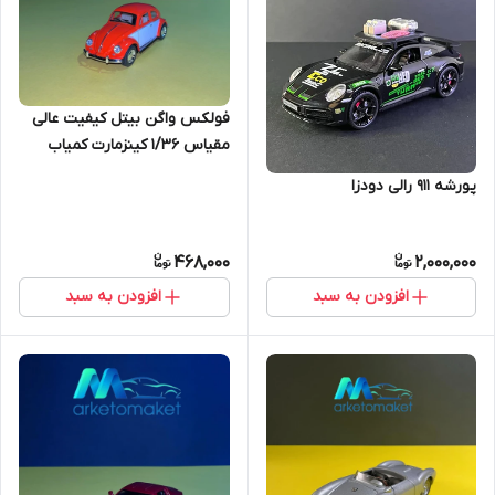
فولکس واگن بیتل کیفیت عالی
مقیاس ۱/۳۶ کینزمارت کمیاب
پورشه ۹۱۱ رالی دودزا
468,000
2,000,000
افزودن به سبد
افزودن به سبد