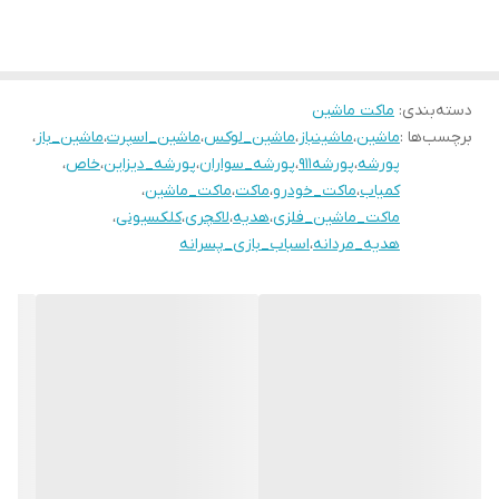
دسته‌بندی
:
ماکت ماشین
برچسب‌ها :
ماشین
،
ماشینباز
،
ماشین_لوکس
،
ماشین_اسپرت
،
ماشین_باز
،
پورشه
،
پورشه۹۱۱
،
پورشه_سواران
،
پورشه_ديزاين
،
خاص
،
کمیاب
،
ماکت_خودرو
،
ماکت
،
ماکت_ماشین
،
ماکت_ماشین_فلزی
،
هدیه
،
لاکچری
،
کلکسیونی
،
هدیه_مردانه
،
اسباب_بازی_پسرانه