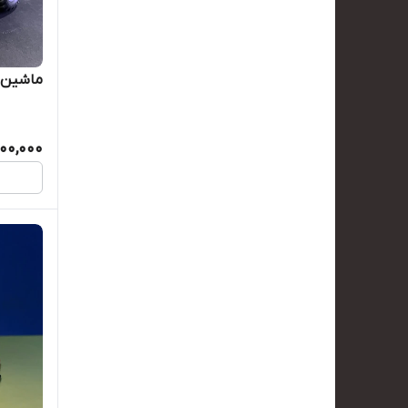
ماشین ک
000,000