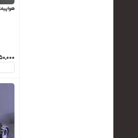
هواپیما
50,000