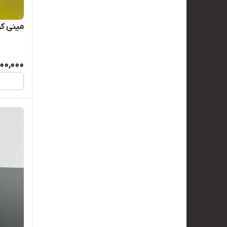
مینی کو
00,000