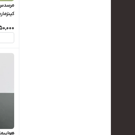
کینزمار
50,000
هواپیما