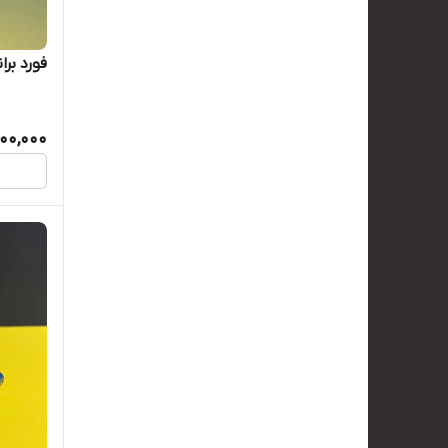
فورد برا
00,000