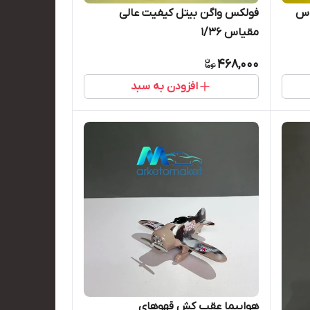
اس
فولکس واگن بیتل کیفیت عالی
مقیاس ۱/۳۶
468,000
افزودن به سبد
هواپیما عقب کش قهوهای