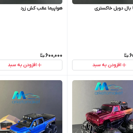
 بال دوبل خاکستری
هواپیما عقب کش زرد
600,000
6
افزودن به سبد
افزودن به سبد