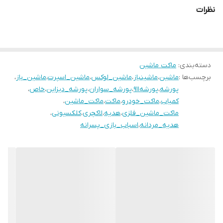
نظرات
دسته‌بندی
:
ماکت ماشین
برچسب‌ها :
ماشین
،
ماشینباز
،
ماشین_لوکس
،
ماشین_اسپرت
،
ماشین_باز
،
پورشه
،
پورشه۹۱۱
،
پورشه_سواران
،
پورشه_ديزاين
،
خاص
،
کمیاب
،
ماکت_خودرو
،
ماکت
،
ماکت_ماشین
،
ماکت_ماشین_فلزی
،
هدیه
،
لاکچری
،
کلکسیونی
،
هدیه_مردانه
،
اسباب_بازی_پسرانه