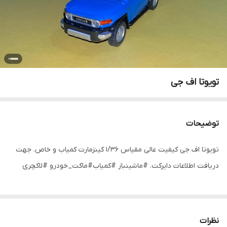
تویوتا اف جی
توضیحات
تویوتا اف جی کیفیت عالی مقیاس ۱/۳۶ کینزمارت کمیاب و خاص. جهت
دریافت اطلاعات دایرکت. #ماشینباز #کمیاب#ماکت_خودرو #لاکچری
نظرات