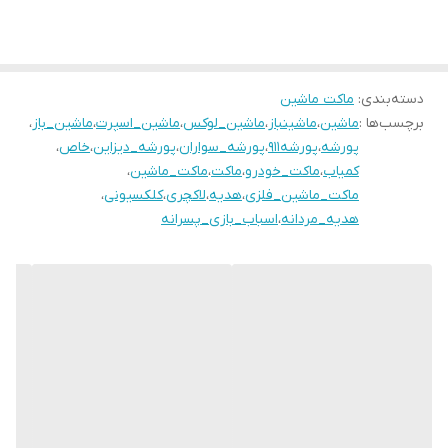
دسته‌بندی
:
ماکت ماشین
برچسب‌ها :
ماشین
،
ماشینباز
،
ماشین_لوکس
،
ماشین_اسپرت
،
ماشین_باز
،
پورشه
،
پورشه۹۱۱
،
پورشه_سواران
،
پورشه_ديزاين
،
خاص
،
کمیاب
،
ماکت_خودرو
،
ماکت
،
ماکت_ماشین
،
ماکت_ماشین_فلزی
،
هدیه
،
لاکچری
،
کلکسیونی
،
هدیه_مردانه
،
اسباب_بازی_پسرانه