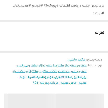
فرمانپذیر. جهت دریافت اطلاعات #پورشه911 #خودرو #هدیه_تولد
#پورشه
نظرات
دسته‌بندی
:
ماکت ماشین
برچسب‌ها :
ماشین
،
ماشینباز
،
ماشینها
،
ماشینبازان
،
ماشین_لوکس
،
ماشین_اسپرت
،
ماکت
،
ماکت_ماشین
،
ماکتبازی
،
ماکت_باز
،
پورشه
،
پورشه911
،
لاکچری
،
خودرو
،
هدیه
،
هدیه_تولد
،
هدیه_خاص
،
هدیه_مردانه
،
پورشه_۹۵۹