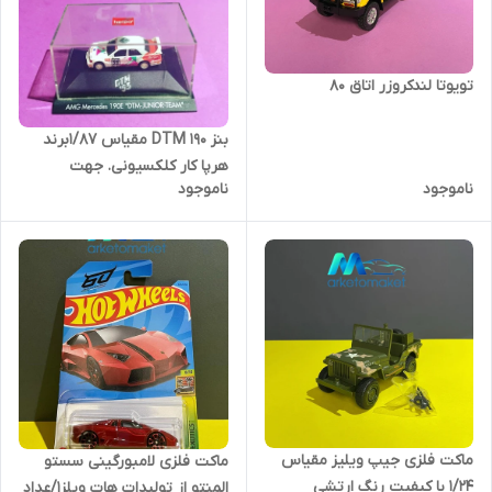
تویوتا لندکروزر اتاق ۸۰
بنز ۱۹۰ DTM مقیاس ۱/۸۷برند
هرپا کار کلکسیونی. جهت
ناموجود
ناموجود
‎ماکت فلزی جیپ ویلیز مقیاس
ماکت فلزی لامبورگینی سستو
۱/۲۴ با کیفیت رنگ ارتشی
المنتو از تولیدات هات ویلز۱/عداد