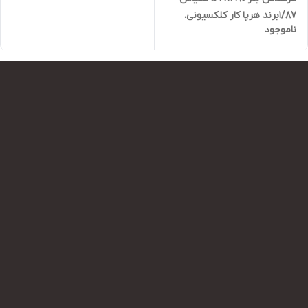
۱/۸۷برند هرپا کار کلکسیونی.
ناموجود
جهت