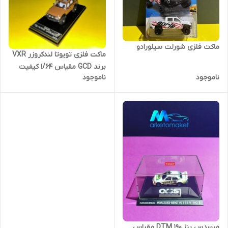
ماکت فلزی شورلت سیلورادو
ماکت فلزی تویوتا لندکروزر VXR
برند GCD مقیاس ۱/۶۴ کیفیت
ناموجود
ناموجود
مرسدس بنز ۱۹۰ DTM مقیاس