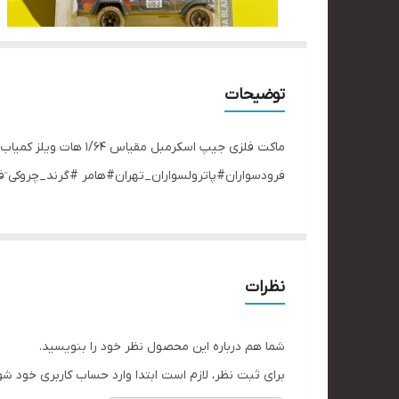
توضیحات
ماکت فلزی جیپ اسکر
ٓفرودسواران#پاترولسواران_تهران#هامر #گرند_چروکی ٓف
نظرات
شما هم درباره این محصول نظر خود را بنویسید.
برای ثبت نظر، لازم است ابتدا وارد حساب کاربری خود شو