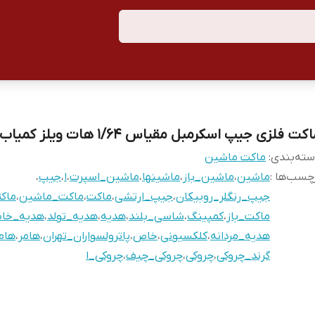
کت فلزی جیپ اسکرمبل مقیاس ۱/۶۴ هات ویلز کمیاب .
ته‌بندی
:
ماکت ماشین
چسب‌ها :
ماشین
،
ماشین_باز
،
ماشینها
،
ماشین_اسپرت
،
ا
،
جیپ
،
جیپ_رنگلر_روبیکان
،
جیپ_ارتشی
،
ماکت
،
ماکت_ماشین
،
ماکت
ماکت_باز
،
کمپینگ
،
شاسی_بلند
،
هدیه
،
هدیه_تولد
،
هدیه_خا
هدیه_مردانه
،
کلکسیونی
،
خاص
،
پاترولسواران_تهران
،
هامر
،
هام
گرند_چروکی
،
چروکی
،
چروکی_چیف
،
چروکی_ا