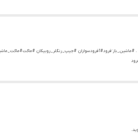
مبل مقیاس ۱/۶۴ هات ویلز کمیاب . #ماشین_باز ٓفرود#آفرودسواران #جیپ_رنگلر_روبیکان #م
رود
ید.