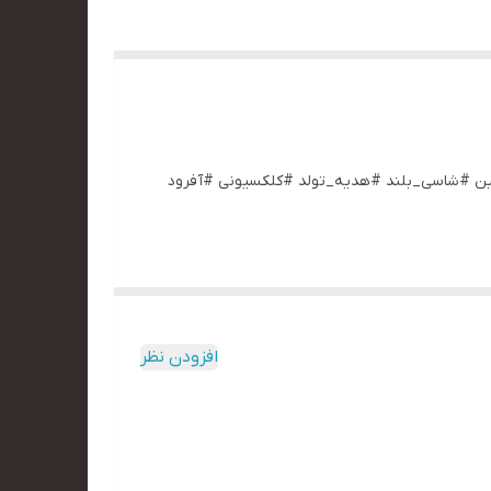
اکت#ماکت_ماشین #شاسی_بلند #هدیه_تولد #کلکسیونی #آفرود
افزودن نظر