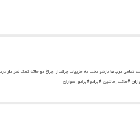
 لندکروزر سری قیاس ۱/۲۴ کیفیت عالی طول ۱۹ سانت تمامی درب‌ها بازشو دقت به جزییات چراغدار .چراغ دو حا
سواران #ماکت_ماشین #پرادو#پرادو_سواران