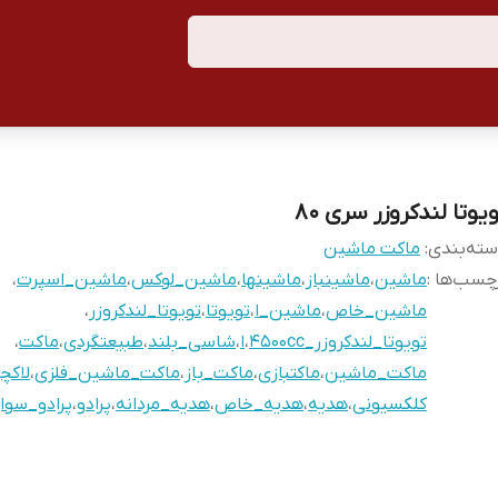
یوتا لندکروزر سری ۸۰
ته‌بندی
:
ماکت ماشین
چسب‌ها :
ماشین
،
ماشینباز
،
ماشینها
،
ماشین_لوکس
،
ماشین_اسپرت
،
ماشین_خاص
،
ماشین_ا
،
تویوتا
،
تویوتا_لندکروزر
،
تویوتا_لندکروزر_4500cc
،
ا
،
شاسی_بلند
،
طبیعتگردی
،
ماکت
،
ماکت_ماشین
،
ماکتبازی
،
ماکت_باز
،
ماکت_ماشین_فلزی
،
لاکچ
کلکسیونی
،
هدیه
،
هدیه_خاص
،
هدیه_مردانه
،
پرادو
،
پرادو_سوار