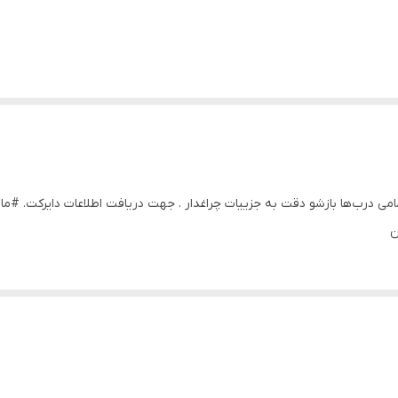
زر مقیاس ۱/۲۴ کیفیت عالی طول ۱۹ سانت تمامی درب‌ها بازشو دقت به جزییات چراغدار . جهت دریافت اطلاعات 
ن