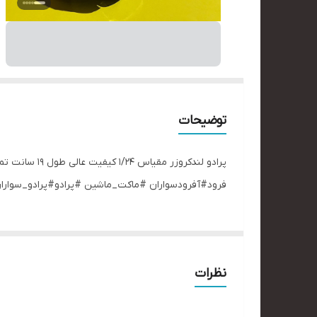
توضیحات
پرادو لندکرو
ٓفرود#آفرودسواران #ماکت_ماشین #پرادو#پرادو_سوارا
نظرات