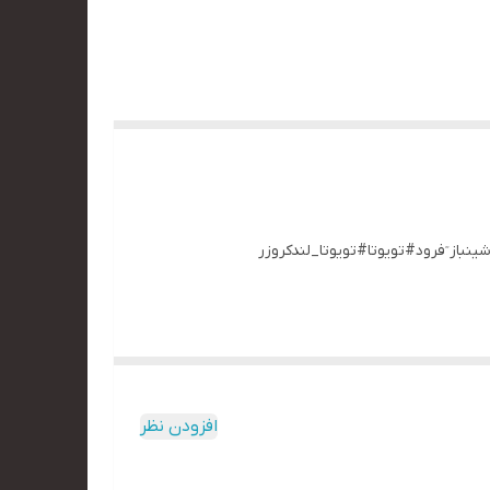
دایرکت. #ماشینباز ٓفرود#تویوتا#تویوتا_لندکروزر
افزودن نظر