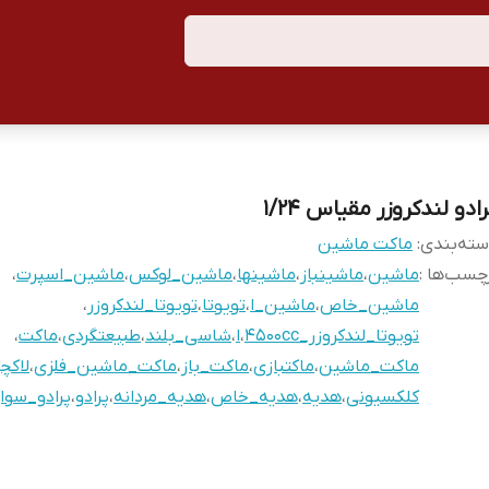
ادو لندکروزر مقیاس ۱/۲۴
ته‌بندی
:
ماکت ماشین
چسب‌ها :
ماشین
،
ماشینباز
،
ماشینها
،
ماشین_لوکس
،
ماشین_اسپرت
،
ماشین_خاص
،
ماشین_ا
،
تویوتا
،
تویوتا_لندکروزر
،
تویوتا_لندکروزر_4500cc
،
ا
،
شاسی_بلند
،
طبیعتگردی
،
ماکت
،
ماکت_ماشین
،
ماکتبازی
،
ماکت_باز
،
ماکت_ماشین_فلزی
،
لاکچ
کلکسیونی
،
هدیه
،
هدیه_خاص
،
هدیه_مردانه
،
پرادو
،
پرادو_سوار