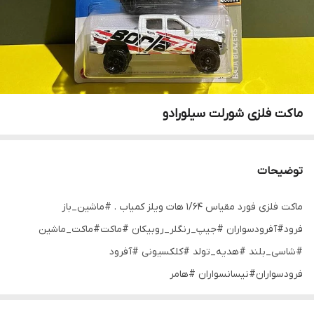
ماکت فلزی شورلت سیلورادو
توضیحات
ماکت فلزی فورد مقیاس ۱/۶۴ هات ویلز کمیاب . #ماشین_باز
ٓفرود#آفرودسواران #جیپ_رنگلر_روبیکان #ماکت#ماکت_ماشین
#شاسی_بلند #هدیه_تولد #کلکسیونی #آفرود
ٓفرودسواران#نیسانسواران #هامر