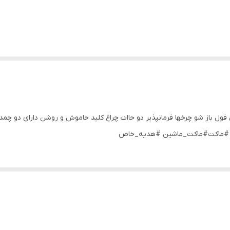
قیاس ۱/د چه ژی کیفیت عالی فول باز شو چرخها فرمانپذیر دو حاات چراغ کلید خاموش و روشن دا
نی #ماکت#ماکت_ماشین #هدیه_خاص