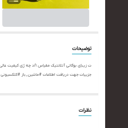
توضیحات
ت زیبای بوگاتی آتلانتیک م
جزییات جهت دریافت اطلاعات #ماشین_باز #کلکسیو
نظرات