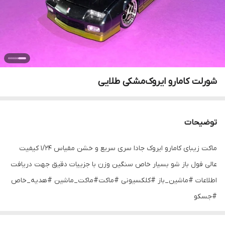
شورلت کامارو ایروک‌مشکی طلایی
توضیحات
ماکت زیبای کامارو ایروک جادا سری سریع و خشن مقیاس ۱/۲۴ کیفیت
عالی فول باز شو بسیار خاص سنگین وزن با جزییات دقیق جهت دریافت
اطلاعات #ماشین_باز #کلکسیونی #ماکت#ماکت_ماشین #هدیه_خاص
#جسکو⁩