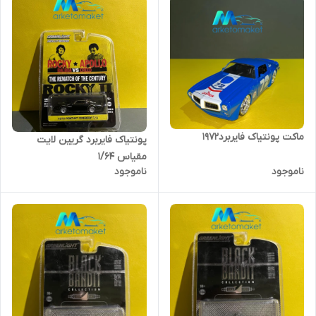
ماکت پونتیاک فایربرد۱۹۷۲
پونتیاک فایربرد گریین لایت
مقیاس ۱/۶۴
ناموجود
ناموجود