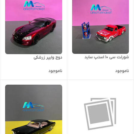
شورلت سی ۱۰ استپ ساید
دوج وایپر زرشکی
ناموجود
ناموجود