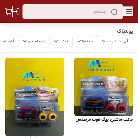
پونتیاک
جدیدترین
برندها
قیمت
دسته‌بندی
فقط محص
ماکت ماشین بیگ فوت مرسدس