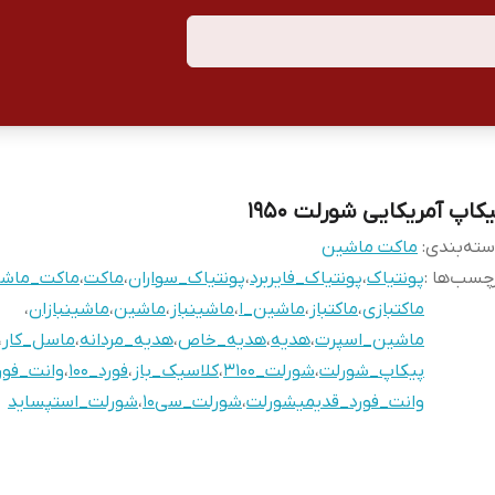
کاپ آمریکایی شورلت ۱۹۵۰
ته‌بندی
:
ماکت ماشین
چسب‌ها :
پونتیاک
،
پونتیاک_فایربرد
،
پونتیاک_سواران
،
ماکت
،
ماکت_ماش
ماکتبازی
،
ماکتباز
،
ماشین_ا
،
ماشینباز
،
ماشین
،
ماشینبازان
،
ماشین_اسپرت
،
هدیه
،
هدیه_خاص
،
هدیه_مردانه
،
ماسل_کار
،
پیکاپ_شورلت
،
شورلت_۳۱۰۰
،
کلاسیک_باز
،
فورد_۱۰۰
،
وانت_فور
وانت_فورد_قدیمیشورلت
،
شورلت_سی۱۰
،
شورلت_استپساید