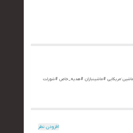
. #پونتیاک_فایربرد #ماکت_ماشین ٓمریکایی #ماشینبازان #هدیه_خاص #شورلت
افزودن نظر