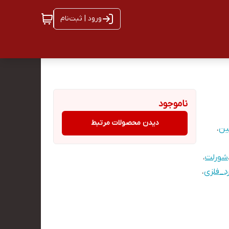
ورود | ثبت‌نام
ناموجود
دیدن محصولات مرتبط
ین
،
شورلت
،
د_فلزی
،