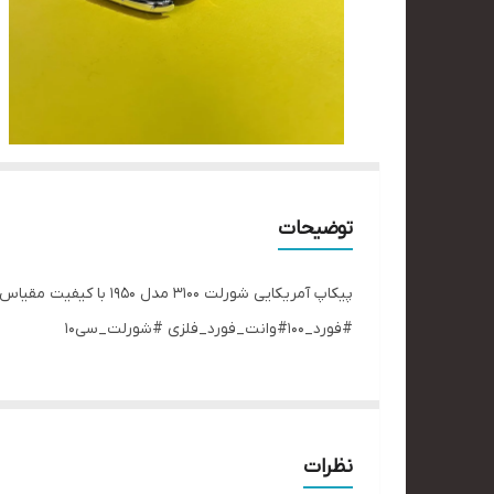
توضیحات
#فورد_۱۰۰#وانت_فورد_فلزی #شورلت_سی۱۰
نظرات