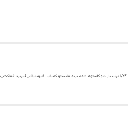
پیکاپ آمریکایی شورلت ۳۱۰۰ مدل ۱۹۵۰ با کیفیت مقیاس ۱/۲۴ درب باز شو.کاستوم شده برند مایستو کمیاب