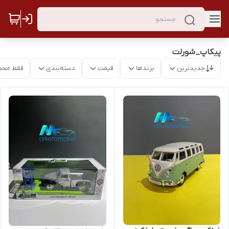
پیکاپ_شورلت
جدیدترین
برندها
قیمت
دسته‌بندی
فقط محص