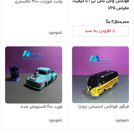
فولکس واگن باس تی ۱ با کیفیت
وانت شورلت ۳۱۰۰ خاکستری
مقیاس ۱/۲۵
2,500,000
افزودن به سبد
ناموجود
فیگور فولکس استیشن دودزا
فورد f100 کاستومایز شده
ناموجود
ناموجود