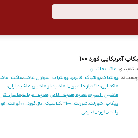
کاپ آمریکایی فورد ۱۰۰
ته‌بندی
:
ماکت ماشین
چسب‌ها :
پونتیاک
،
پونتیاک_فایربرد
،
پونتیاک_سواران
،
ماکت
،
ماکت_ماش
ماکتبازی
،
ماکتباز
،
ماشین_ا
،
ماشینباز
،
ماشین
،
ماشینبازان
،
ماشین_اسپرت
،
هدیه
،
هدیه_خاص
،
هدیه_مردانه
،
ماسل_کار
،
پیکاپ_شورلت
،
شورلت_۳۱۰۰
،
کلاسیک_باز
،
فورد_۱۰۰
،
وانت_فور
وانت_فورد_قدیمی