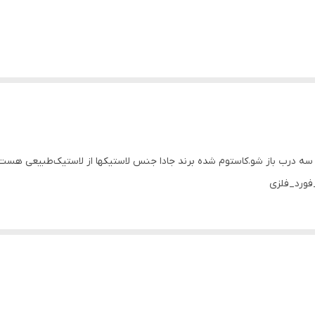
ایی فورد ۱۰۰ با کیفیت مقیاس ۱/۲۴ کار قدیم سه درب باز شو.کاستوم شده برند جادا جنس لاستیکها از لا