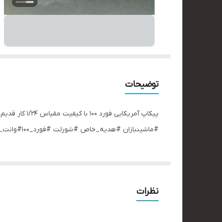
توضیحات
پیکاپ آمریک
#ماشینبازان #هدیه_خاص #شورلت #فورد_۱۰۰#وانت_فورد_فلزی
نظرات