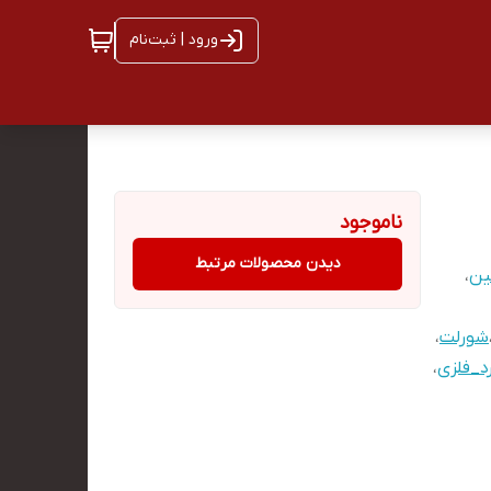
ورود | ثبت‌نام
ناموجود
دیدن محصولات مرتبط
ین
،
شورلت
،
د_فلزی
،