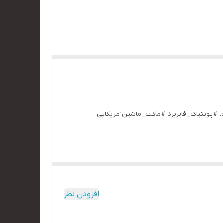
ستیک‌طبیعی هست. #پونتیاک_فایربرد #ماکت_ماشین ٓمریکایی
افزودن نظر