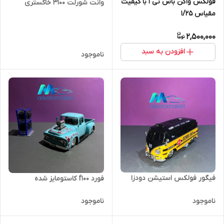
فولکس واگن باس تی ۱ با کیفیت
وانت شورلت ۳۱۰۰ خاکستری
مقیاس ۱/۲۵
2,500,000
افزودن به سبد
ناموجود
فیگور فولکس استیشن دودزا
فورد f100 کاستومایز شده
ناموجود
ناموجود