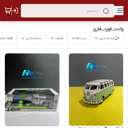
وانت_فورد_فلزی
جدیدترین
برندها
قیمت
دسته‌بندی
فقط محص