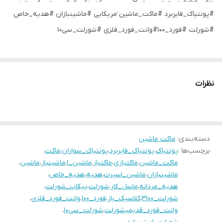
#پونتیاک_فایربرد #ماکت_ماشین ٓمریکایی #ماشینبازان #هدیه_خاص
#شورلت #فورد_۱۰۰#وانت_فورد_فلزی #شورلت_سی۱۰
نظرات
دسته‌بندی
:
ماکت ماشین
برچسب‌ها :
پونتیاک
،
پونتیاک_فایربرد
،
پونتیاک_سواران
،
ماکت
،
ماکت_ماشین
،
ماکتبازی
،
ماکتباز
،
ماشین_ا
،
ماشینباز
،
ماشین
،
ماشینبازان
،
ماشین_اسپرت
،
هدیه
،
هدیه_خاص
،
هدیه_مردانه
،
ماسل_کار
،
شورلت
،
پیکاپ_شورلت
،
شورلت_۳۱۰۰
،
کلاسیک_باز
،
فورد_۱۰۰
،
وانت_فورد_فلزی
،
وانت_فورد_قدیمیشورلت
،
شورلت_سی۱۰
،