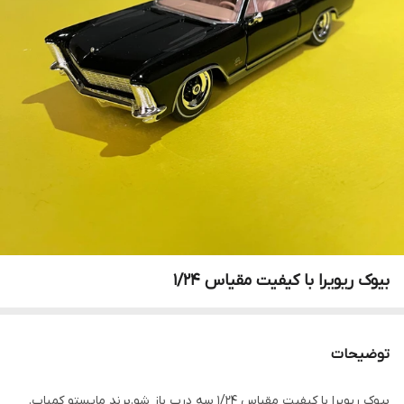
بیوک ریویرا با کیفیت مقیاس ۱/۲۴
توضیحات
بیوک ریویرا با کیفیت مقیاس ۱/۲۴ سه درب باز شو.برند مایستو کمیاب.