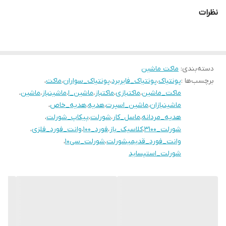
نظرات
دسته‌بندی
:
ماکت ماشین
برچسب‌ها :
پونتیاک
،
پونتیاک_فایربرد
،
پونتیاک_سواران
،
ماکت
،
ماکت_ماشین
،
ماکتبازی
،
ماکتباز
،
ماشین_ا
،
ماشینباز
،
ماشین
،
ماشینبازان
،
ماشین_اسپرت
،
هدیه
،
هدیه_خاص
،
هدیه_مردانه
،
ماسل_کار
،
شورلت
،
پیکاپ_شورلت
،
شورلت_۳۱۰۰
،
کلاسیک_باز
،
فورد_۱۰۰
،
وانت_فورد_فلزی
،
وانت_فورد_قدیمیشورلت
،
شورلت_سی۱۰
،
شورلت_استپساید