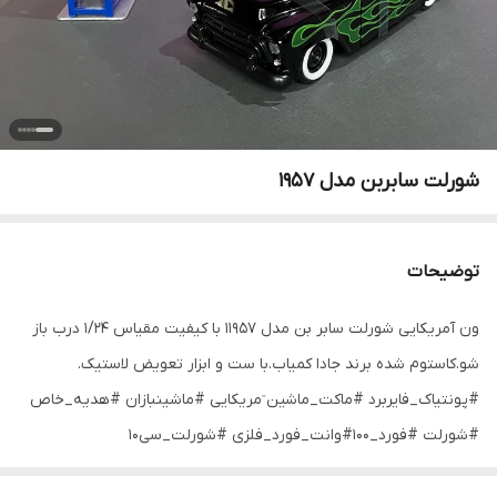
شورلت سابربن مدل ۱۹۵۷
توضیحات
ون آمریکایی شورلت سابر بن مدل ۱۱۹۵۷ با کیفیت مقیاس ۱/۲۴ درب باز
شو.کاستوم شده برند جادا کمیاب.با ست و ابزار تعویض لاستیک.
#پونتیاک_فایربرد #ماکت_ماشین ٓمریکایی #ماشینبازان #هدیه_خاص
#شورلت #فورد_۱۰۰#وانت_فورد_فلزی #شورلت_سی۱۰